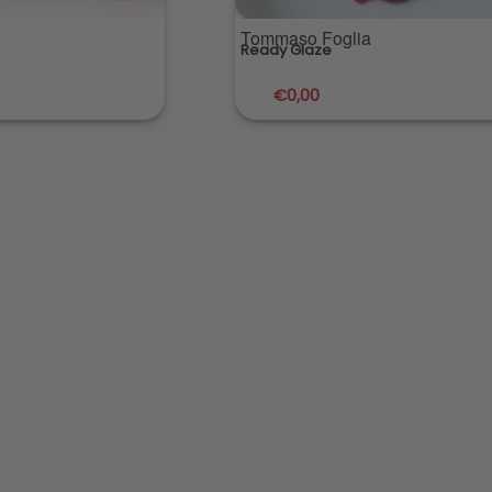
Tommaso Foglia
Ready Glaze
€
0,00