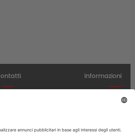
ontatti
Informazioni
ardo Da Vinci 15
Termini di acquisto
cagnano Faiano (SA)
Informativa Privacy
9 0828 370305
Trasparenza
fo@incibum.it