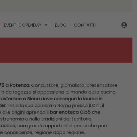
EVENTI E OPENDAY
BLOG
CONTATTI
75 a Potenza
. Conduttore, giornalista, presentatore
 sin da ragazzo si appassiona al mondo della cucina
 trasferisce a Siena dove consegue la laurea in
ter
. Inizia la sua carriera a Roma presso il Cnr, il
alle origini aprendo il
bar enoteca Cibò che
stronomia e nelle tradizioni del territorio.
l cuoco
, una grande opportunità per lui che può
e sue conoscenze, regione dopo regione.