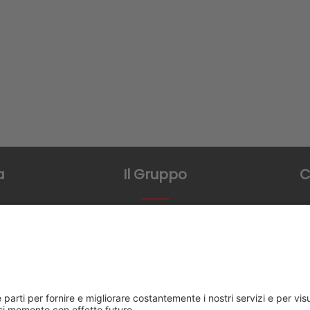
a
Il Gruppo
C
mo
FMTS Group
Via Leon
84098 Ponte
atori
+3
in