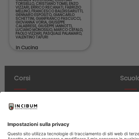
TORSIELLO
,
CRISTIANO TOMEI
,
ENZO
VIZZARI
,
ERRICO RECANATI
,
FABRIZIO
MELLINO
,
FRANCESCO BALDISSARUTTI
,
GENNARO ESPOSITO
,
GIANCARLO
SCHETTINI
,
GIANFRANCO PASCUCCI
,
GIOVANNA VORIA
,
GIUSEPPE
CALABRESE
,
GIUSEPPE IANNOTTI
,
LUCIANO MONOSILIO
,
MARCO CEFALO
,
PAOLO VIZZARI
,
PASQUALE PALAMARO
,
VALENTINO TAFURI
In Cucina
Corsi
Scuol
Cucina
Chi sia
Panificazione
Aule e labor
Pasticceria
Partner
Masterclass