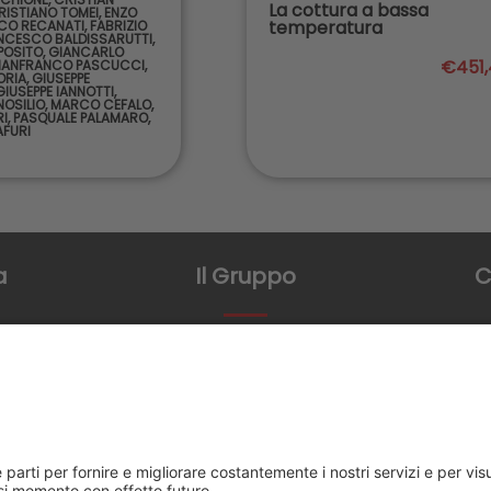
La cottura a bassa
RISTIANO TOMEI
,
ENZO
temperatura
ICO RECANATI
,
FABRIZIO
NCESCO BALDISSARUTTI
,
POSITO
,
GIANCARLO
€451,
IANFRANCO PASCUCCI
,
ORIA
,
GIUSEPPE
GIUSEPPE IANNOTTI
,
OSILIO
,
MARCO CEFALO
,
RI
,
PASQUALE PALAMARO
,
AFURI
a
Il Gruppo
C
mo
FMTS Group
Via Leon
84098 Ponte
atori
+3
in