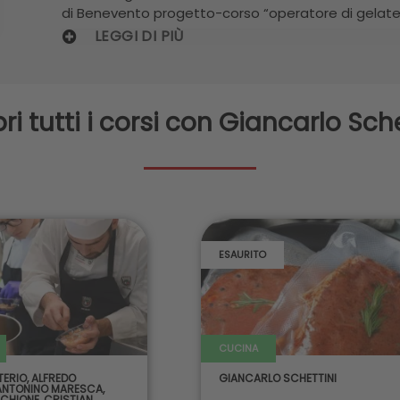
di Benevento progetto-corso “operatore di gelater
LEGGI DI PIÙ
ri tutti i corsi con Giancarlo Sche
ESAURITO
CUCINA
TERIO
,
ALFREDO
GIANCARLO SCHETTINI
ANTONINO MARESCA
,
CHIONE
,
CRISTIAN