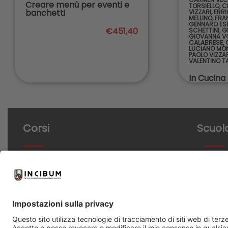
Creare menù per eventi e
TORSIELLO
,
C
banchetti
VIZZARI
,
ERR
MELLINO
,
FRA
GENNARO ES
€451,40
SCHETTINI
,
G
GIOVANNA V
CALABRESE
,
LUCIANO MON
PAOLO VIZZA
VALENTINO T
In Cucina
Corsi
Scuol
Cucina
Chi sia
Panificazione
Aule e labor
Pasticceria
Partner
Masterclass