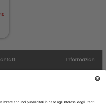
40
ontatti
Informazioni
ardo Da Vinci 15
Termini di acquisto
cagnano Faiano (SA)
Informativa Privacy
9 0828 370305
Trasparenza
fo@incibum.it