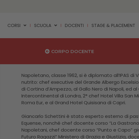
CORSI
SCUOLA
DOCENTI
STAGE & PLACEMENT
CORPO DOCENTE
Napoletano, classe 1962, si è diplomato all’IPAS di 
nutrito: chef executive del Grande Albergo Excelsior
di Cortina d’Ampezzo, al Gallo Nero di Napoli, ed al 
Intercontinental di Londra, 2° chef Hotel Villa San M
Roma Eur, e al Grand Hotel Quisisana di Capri.
Giancarlo Schettini è stato esperto esterno di pastic
Equense, nonché chef docente corso “La Gastronomi
Napoletani, chef docente corso “Punto e Capo” gio
Futuro Ragazzi” Ministero di Grazia e Giustizia, doc