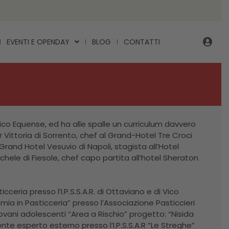
EVENTI E OPENDAY
BLOG
CONTATTI
Vico Equense, ed ha alle spalle un curriculum davvero
 Vittoria di Sorrento, chef al Grand-Hotel Tre Croci
Grand Hotel Vesuvio di Napoli, stagista all’Hotel
ichele di Fiesole, chef capo partita all’hotel Sheraton
ceria presso l’I.P.S.S.A.R. di Ottaviano e di Vico
a in Pasticceria” presso l’Associazione Pasticcieri
vani adolescenti “Area a Rischio” progetto: “Nisida
ente esperto esterno presso l’I.P.S.S.A.R “Le Streghe”