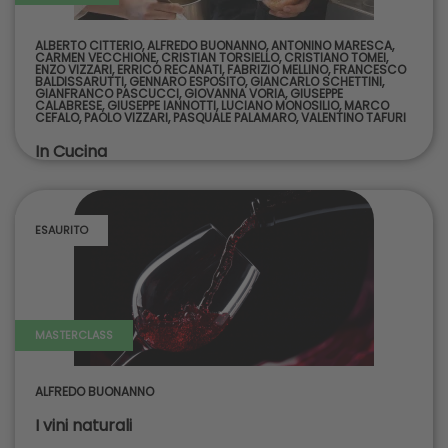
ALBERTO CITTERIO
,
ALFREDO BUONANNO
,
ANTONINO MARESCA
,
CARMEN VECCHIONE
,
CRISTIAN TORSIELLO
,
CRISTIANO TOMEI
,
ENZO VIZZARI
,
ERRICO RECANATI
,
FABRIZIO MELLINO
,
FRANCESCO
BALDISSARUTTI
,
GENNARO ESPOSITO
,
GIANCARLO SCHETTINI
,
GIANFRANCO PASCUCCI
,
GIOVANNA VORIA
,
GIUSEPPE
CALABRESE
,
GIUSEPPE IANNOTTI
,
LUCIANO MONOSILIO
,
MARCO
CEFALO
,
PAOLO VIZZARI
,
PASQUALE PALAMARO
,
VALENTINO TAFURI
In Cucina
ESAURITO
MASTERCLASS
ALFREDO BUONANNO
I vini naturali