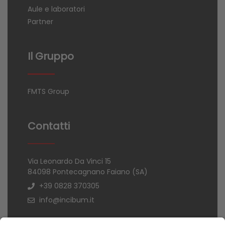
Aule e laboratori
Partner
Il Gruppo
FMTS Group
Contatti
Via Leonardo Da Vinci 15
84098 Pontecagnano Faiano (SA)
+39 0828 370305
info@incibum.it