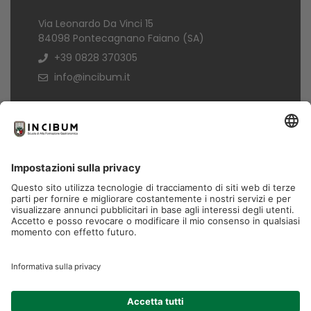
Via Leonardo Da Vinci 15
84098 Pontecagnano Faiano (SA)
+39 0828 370305
info@incibum.it
Informazioni
Termini di acquisto
Informativa Privacy
Trasparenza