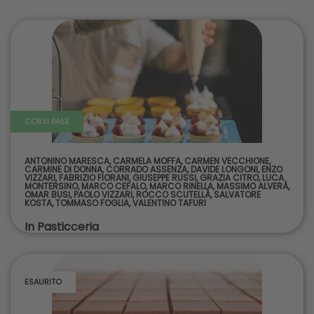
CORSI BASE
ANTONINO MARESCA
,
CARMELA MOFFA
,
CARMEN VECCHIONE
,
CARMINE DI DONNA
,
CORRADO ASSENZA
,
DAVIDE LONGONI
,
ENZO
VIZZARI
,
FABRIZIO FIORANI
,
GIUSEPPE RUSSI
,
GRAZIA CITRO
,
LUCA
MONTERSINO
,
MARCO CEFALO
,
MARCO RINELLA
,
MASSIMO ALVERÀ
,
OMAR BUSI
,
PAOLO VIZZARI
,
ROCCO SCUTELLÀ
,
SALVATORE
KOSTA
,
TOMMASO FOGLIA
,
VALENTINO TAFURI
In Pasticceria
ESAURITO