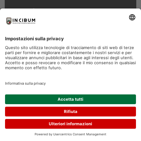
Scuola
Chi siamo
Aule e laboratori
Partner
Il Gruppo
FMTS Group
Contatti
RICHIEDI
SCOPRI GLI OPENDAY
INFORMAZIONI
Via Leonardo Da Vinci 15