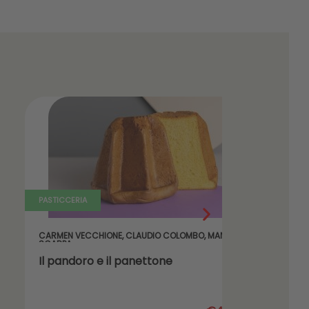
TICCERIA
PASTICCERIA
RMEN VECCHIONE
,
CLAUDIO COLOMBO
,
MANUEL
LUCA MONTER
ARPA
 pandoro e il panettone
Biscotteri