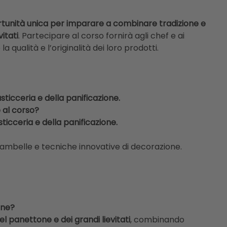
tunità unica per imparare a combinare tradizione e
itati
. Partecipare al corso fornirà agli chef e ai
la qualità e l’originalità dei loro prodotti.
asticceria e della panificazione
.
 al corso?
ticceria e della panificazione
.
iambelle e tecniche innovative di decorazione.
one?
panettone e dei grandi lievitati
, combinando