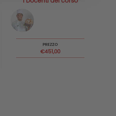
I Docenti del corso
PREZZO
€
451,00