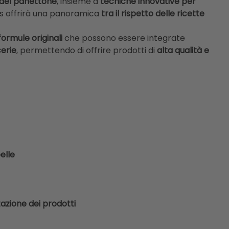
i del panettone
, insieme a
tecniche innovative per
ss offrirà una panoramica
tra il rispetto delle ricette
formule originali
che possono essere integrate
cerie
, permettendo di offrire prodotti di
alta qualità e
elle
azione dei prodotti