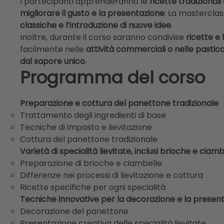
I partecipanti apprenderanno le
ricette tradizional
migliorare il gusto e la presentazione
. La mastercla
classiche e l’introduzione di nuove idee
.
Inoltre, durante il corso saranno condivise
ricette e 
facilmente nelle
attività commerciali o nelle pastic
dal sapore unico
.
Programma del corso
Preparazione e cottura del panettone tradizionale
Trattamento degli ingredienti di base
Tecniche di impasto e lievitazione
Cottura del panettone tradizionale
Varietà di specialità lievitate, inclusi brioche e ciamb
Preparazione di brioche e ciambelle
Differenze nei processi di lievitazione e cottura
Ricette specifiche per ogni specialità
Tecniche innovative per la decorazione e la present
Decorazione del panettone
Presentazione creativa delle specialità lievitate