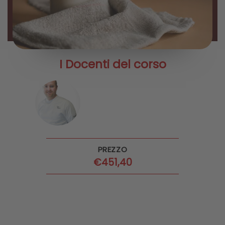
I Docenti del corso
PREZZO
€
451,40
ACQUISTA il corso