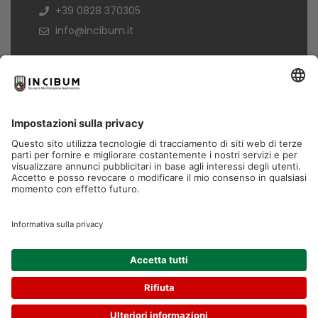
+39 0828 370305
info@incibum.it
Informazioni
Termini di acquisto
Informativa Privacy
Trasparenza
Copyright© 2026 - Tutti i diritti sono riservati.
In Cibum è un marchio di Formamentis S.p.A. P.IVA
04009110653