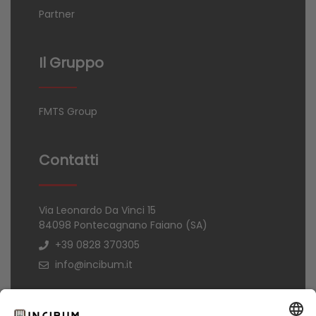
Partner
Il Gruppo
FMTS Group
Contatti
Via Leonardo Da Vinci 15
84098 Pontecagnano Faiano (SA)
+39 0828 370305
info@incibum.it
Informazioni