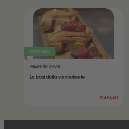
PASTICCERIA
VALENTINO TAFURI
Le basi della viennoiserie
,20
€451,40