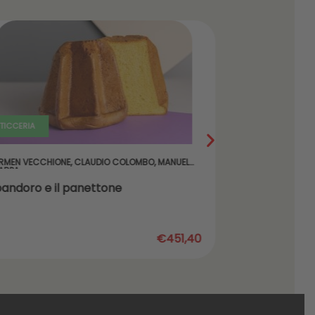
TICCERIA
PASTICCERIA
RMEN VECCHIONE
,
CLAUDIO COLOMBO
,
MANUEL
LUCA MONTER
ARPA
 pandoro e il panettone
Biscotteri
€451,40