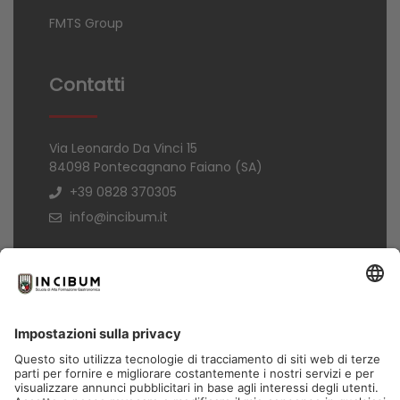
FMTS Group
Contatti
Via Leonardo Da Vinci 15
84098 Pontecagnano Faiano (SA)
+39 0828 370305
info@incibum.it
Informazioni
Termini di acquisto
Informativa Privacy
Trasparenza