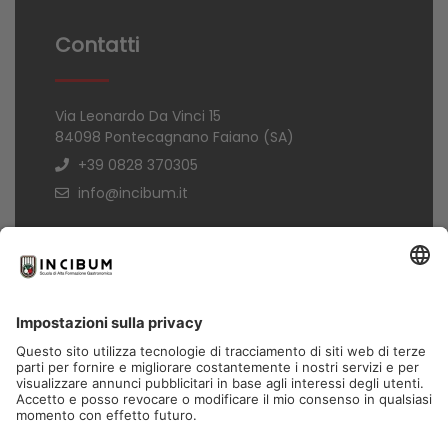
Contatti
Via Leonardo Da Vinci 15
84098 Pontecagnano Faiano (SA)
+39 0828 370305
info@incibum.it
Informazioni
Termini di acquisto
Informativa Privacy
Trasparenza