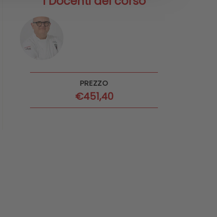
I Docenti del corso
PREZZO
€
451,40