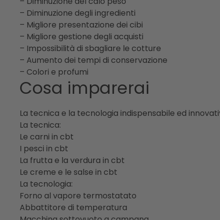
– Diminuzione del calo peso
– Diminuzione degli ingredienti
– Migliore presentazione dei cibi
– Migliore gestione degli acquisti
– Impossibilità di sbagliare le cotture
– Aumento dei tempi di conservazione
– Colori e profumi
Cosa imparerai
La tecnica e la tecnologia indispensabile ed innovat
La tecnica:
Le carni in cbt
I pesci in cbt
La frutta e la verdura in cbt
Le creme e le salse in cbt
La tecnologia:
Forno al vapore termostatato
Abbattitore di temperatura
Macchina sottovuoto a campana