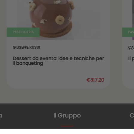
PASTICCERIA
PAS
GIUSEPPE RUSSI
CA
SC
Dessert da evento: idee e tecniche per
Il
il banqueting
€317,20
a
Il Gruppo
C