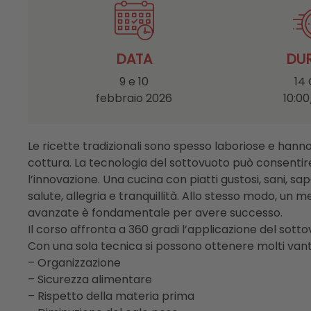
DATA
DU
9 e 10
14
febbraio 2026
10:00
Le ricette tradizionali sono spesso laboriose e hann
cottura. La tecnologia del sottovuoto può consentire
l’innovazione. Una cucina con piatti gustosi, sani, sapo
salute, allegria e tranquillità. Allo stesso modo, un 
avanzate è fondamentale per avere successo.
Il corso affronta a 360 gradi l’applicazione del sot
Con una sola tecnica si possono ottenere molti vant
– Organizzazione
– Sicurezza alimentare
– Rispetto della materia prima