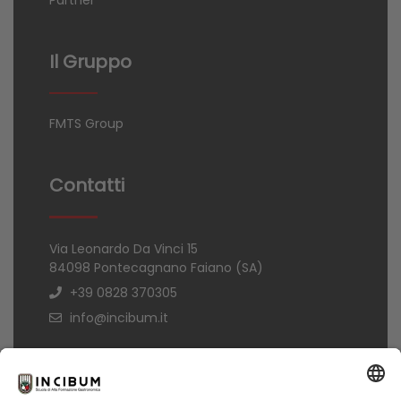
Il Gruppo
FMTS Group
Contatti
Via Leonardo Da Vinci 15
84098 Pontecagnano Faiano (SA)
+39 0828 370305
info@incibum.it
Informazioni