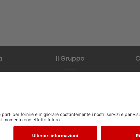
a
Il Gruppo
C
mo
FMTS Group
Via Leon
84098 Ponte
atori
+3
in
Copyright© 2026 - Tutti i diritti sono riservati.