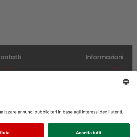
ontatti
Informazioni
ardo Da Vinci 15
Termini di acquisto
cagnano Faiano (SA)
Informativa Privacy
9 0828 370305
Trasparenza
fo@incibum.it