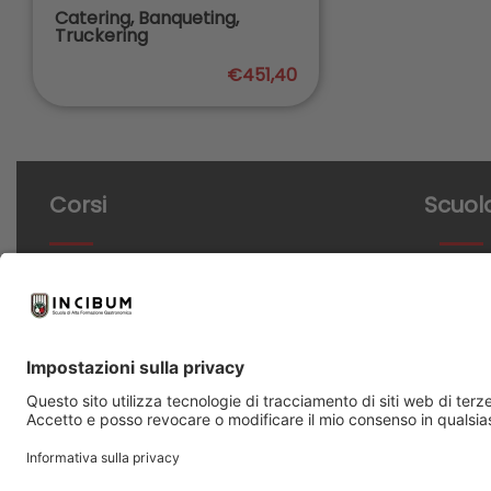
Catering, Banqueting,
Truckering
€451,40
Corsi
Scuol
Cucina
Chi sia
Panificazione
Aule e labor
Pasticceria
Partner
Masterclass