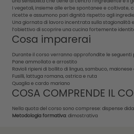
una sensibilità che tiene al centro l’ingrediente e il 
I vegetali, insieme alle erbe spontanee e coltivate, 
ricette e assumono pari dignità rispetto agli ingredie
Una giornata di lavoro incentrata sulla stagionalità 
l’obiettivo di scoprire una cucina fortemente identit
Cosa imparerai
Durante il corso verranno approfondite le seguenti 
Pane ammollato e arrostito
Ravioli ripieni di bollito di lingua, sambuco, maionese
Fusilli, lattuga romana, ostrica e ruta
Quaglia e cardo mariano
COSA COMPRENDE IL C
Nella quota del corso sono comprese: dispense didat
Metodologia formativa
: dimostrativa