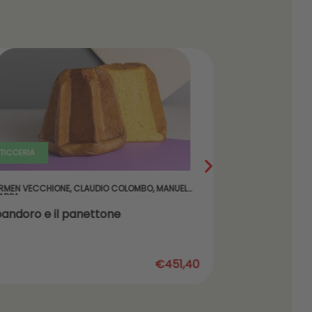
TICCERIA
PASTICCERIA
RMEN VECCHIONE
,
CLAUDIO COLOMBO
,
MANUEL
LUCA MONTER
ARPA
 pandoro e il panettone
Biscotteri
€451,40