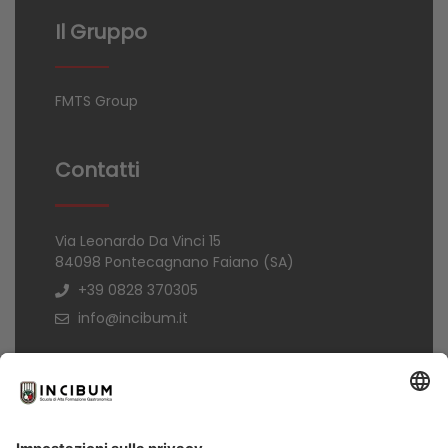
Il Gruppo
FMTS Group
Contatti
Via Leonardo Da Vinci 15
84098 Pontecagnano Faiano (SA)
+39 0828 370305
info@incibum.it
Informazioni