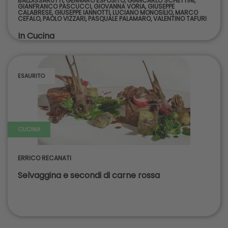
BALDISSARUTTI
,
GENNARO ESPOSITO
,
GIANCARLO SCHETTINI
,
GIANFRANCO PASCUCCI
,
GIOVANNA VORIA
,
GIUSEPPE
CALABRESE
,
GIUSEPPE IANNOTTI
,
LUCIANO MONOSILIO
,
MARCO
CEFALO
,
PAOLO VIZZARI
,
PASQUALE PALAMARO
,
VALENTINO TAFURI
In Cucina
ESAURITO
CUCINA
ERRICO RECANATI
Selvaggina e secondi di carne rossa