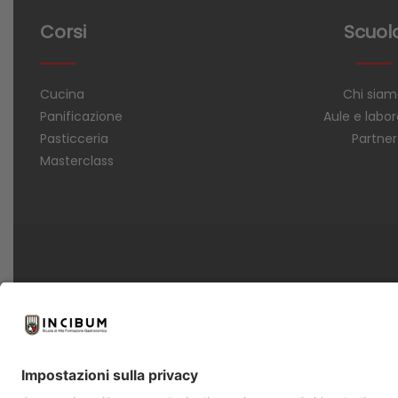
Corsi
Scuol
Cucina
Chi sia
Panificazione
Aule e labor
Pasticceria
Partner
Masterclass