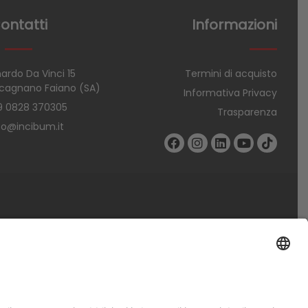
ontatti
Informazioni
ardo Da Vinci 15
Termini di acquisto
cagnano Faiano (SA)
Informativa Privacy
9 0828 370305
Trasparenza
fo@incibum.it