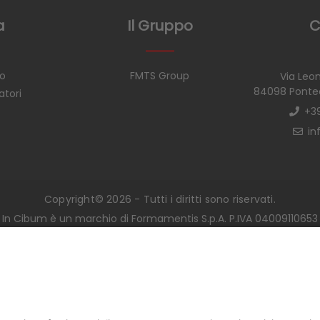
a
Il Gruppo
C
mo
FMTS Group
Via Leon
84098 Ponte
atori
+3
in
Copyright© 2026 - Tutti i diritti sono riservati.
In Cibum è un marchio di Formamentis S.p.A. P.IVA 04009110653