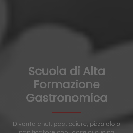
Scuola di Alta
Formazione
Gastronomica
Diventa chef, pasticciere, pizzaiolo o
panificatore con i corsi di cucina